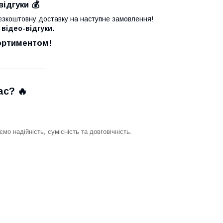
відгуки 💰
езкоштовну доставку на наступне замовлення!
 відео-відгуки.
сортиментом!
__________
с? 🔥
о надійність, сумісність та довговічність.