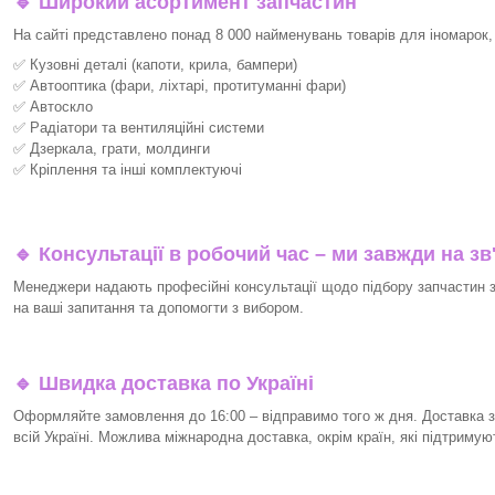
🔹 Широкий асортимент запчастин
На сайті представлено понад 8 000 найменувань товарів для іномарок,
✅ Кузовні деталі (капоти, крила, бампери)
✅ Автооптика (фари, ліхтарі, протитуманні фари)
✅ Автоскло
✅ Радіатори та вентиляційні системи
✅ Дзеркала, грати, молдинги
✅ Кріплення та інші комплектуючі
🔹 Консультації в робочий час – ми завжди на зв
Менеджери надають професійні консультації щодо підбору запчастин за
на ваші запитання та допомогти з вибором.
🔹 Швидка доставка по Україні
Оформляйте замовлення до 16:00 – відправимо того ж дня. Доставка з
всій Україні. Можлива міжнародна доставка, окрім країн, які підтримую