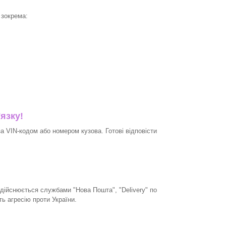
 зокрема:
'язку!
 VIN-кодом або номером кузова. Готові відповісти
дійснюється службами "Нова Пошта", "Delivery" по
ть агресію проти України.