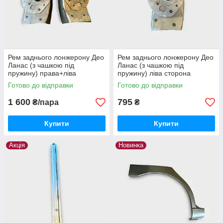
Рем заднього лонжерону Део
Рем заднього лонжерону Део
Ланас (з чашкою під
Ланас (з чашкою під
пружину) права+ліва
пружину) ліва сторона
Готово до відправки
Готово до відправки
1 600
795
₴/пара
₴
Купити
Купити
Акція
Новинка