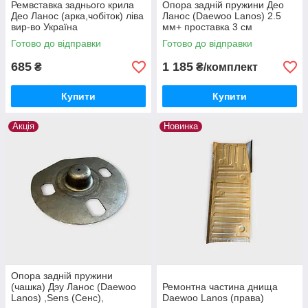
Ремвставка заднього крила
Опора задній пружини Део
Део Ланос (арка,чобіток) ліва
Ланос (Daewoo Lanos) 2.5
вир-во Україна
мм+ проставка 3 см
Готово до відправки
Готово до відправки
685
1 185
₴
₴/комплект
Купити
Купити
Акція
Новинка
Опора задній пружини
(чашка) Дэу Ланос (Daewoo
Ремонтна частина днища
Lanos) ,Sens (Сенс),
Daewoo Lanos (права)