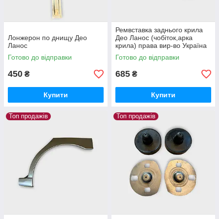
Ремвставка заднього крила
Лонжерон по днищу Део
Део Ланос (чобіток,арка
Ланос
крила) права вир-во Україна
Готово до відправки
Готово до відправки
450
685
₴
₴
Купити
Купити
Топ продажів
Топ продажів