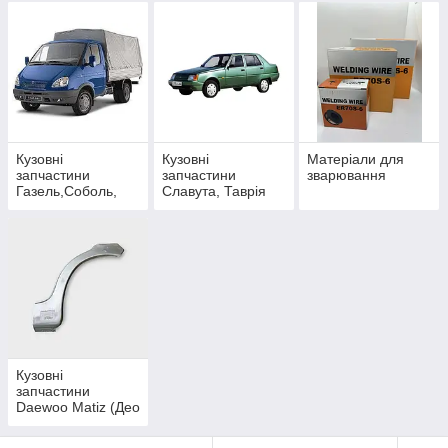
Кузовні
Кузовні
Матеріали для
запчастини
запчастини
зварювання
Газель,Соболь,
Славута, Таврія
ГАЗ
3302,2705,2217,27
52
Кузовні
запчастини
Daewoo Matiz (Део
Матіз)