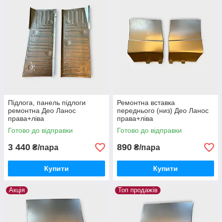
Підлога, панель підлоги
Ремонтна вставка
ремонтна Део Ланос
переднього (низ) Део Ланос
права+ліва
права+ліва
Готово до відправки
Готово до відправки
3 440
890
₴/пара
₴/пара
Купити
Купити
Акція
Топ продажів