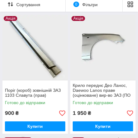
Сортування
0
Фільтри
Акція
Акція
Крило переднє Део Ланос,
Поріг (короб) зовнішній ЗАЗ
Daewoo Lanos праве
1103 Славута (прав)
(оцінковане) вир-во ЗАЗ (ПО
предоплаті)
Готово до відправки
Готово до відправки
900
1 950
₴
₴
Купити
Купити