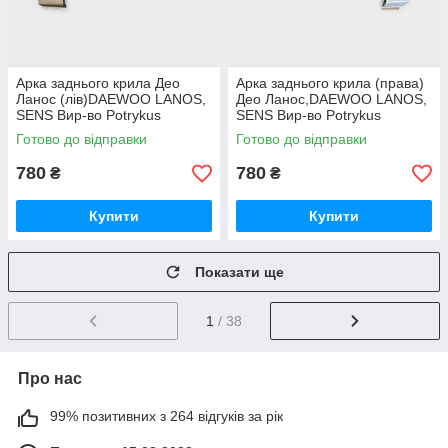
Арка заднього крила Део
Арка заднього крила (права)
Ланос (лів)DAEWOO LANOS,
Део Ланос,DAEWOO LANOS,
SENS Вир-во Potrykus
SENS Вир-во Potrykus
Готово до відправки
Готово до відправки
780
780
₴
₴
Купити
Купити
Показати ще
1
/ 38
Про нас
99% позитивних з 264 відгуків за рік