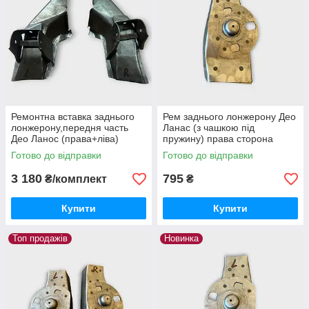
Ремонтна вставка заднього
Рем заднього лонжерону Део
лонжерону,передня часть
Ланас (з чашкою під
Део Ланос (права+ліва)
пружину) права сторона
Готово до відправки
Готово до відправки
3 180
795
₴/комплект
₴
Купити
Купити
Топ продажів
Новинка