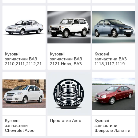
ЗАЗ Sens 98-17.
05,2106,2107
115,2113,2114
класика
Кузовні
Кузовні
Кузовні
запчастини ВАЗ
запчастини ВАЗ
запчастини ВАЗ
2110,2111,2112,21
2121 Нива, ВАЗ
1118,1117,1119
70
21213 Тайга
Лада Калина,
Приора,2171,2172
Лада Гранта ВАЗ
2190,2191,2192
Кузовні
Проставки Авто
Кузовні
запчастини
запчастини
Chevrolet Aveo
Шевроле Лачетти
T200,T250