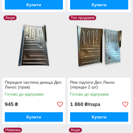
Купити
Купити
Акція
Топ продажів
Передня частина днища Део
Рем підлоги Део Ланос
Ланос (прав)
(передні 2 шт)
Готово до відправки
Готово до відправки
945
1 860
₴
₴/пара
Купити
Купити
Новинка
Акція