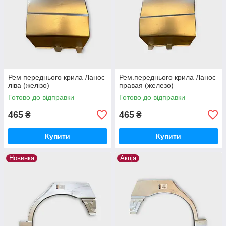
Рем переднього крила Ланос
Рем.переднього крила Ланос
ліва (желізо)
правая (железо)
Готово до відправки
Готово до відправки
465
465
₴
₴
Купити
Купити
Новинка
Акція