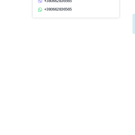
+380662836565
+380662836565