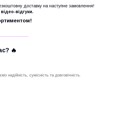
езкоштовну доставку на наступне замовлення!
 відео-відгуки.
сортиментом!
__________
с? 🔥
о надійність, сумісність та довговічність.