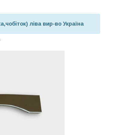
,чобіток) ліва вир-во Україна
с