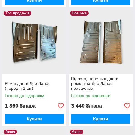
Купити
Купити
Топ продажів
Новинка
Підлога, панель підлоги
Рем підлоги Део Ланос
ремонтна Део Ланос
(передні 2 шт)
права+ліва
Готово до відправки
Готово до відправки
1 860
3 440
₴/пара
₴/пара
Купити
Купити
Акція
Акція