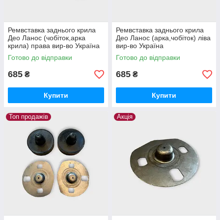
Ремвставка заднього крила
Ремвставка заднього крила
Део Ланос (чобіток,арка
Део Ланос (арка,чобіток) ліва
крила) права вир-во Україна
вир-во Україна
Готово до відправки
Готово до відправки
685
685
₴
₴
Купити
Купити
Топ продажів
Акція