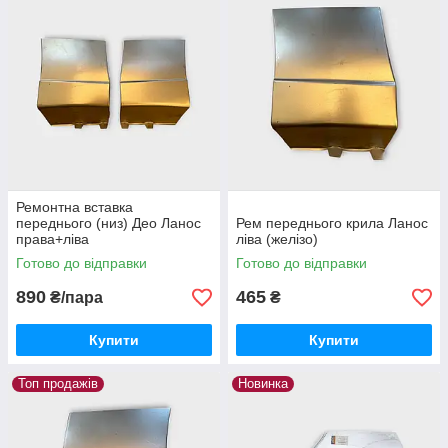
Ремонтна вставка
переднього (низ) Део Ланос
Рем переднього крила Ланос
права+ліва
ліва (желізо)
Готово до відправки
Готово до відправки
890
465
₴/пара
₴
Купити
Купити
Топ продажів
Новинка