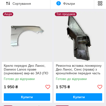
Сортування
0
Фільтри
Акція
Топ продажів
Крило переднє Део Ланос,
Ремонтна вставка лонжерону
Daewoo Lanos праве
Део Ланос, Сенс (права) з
(оцінковане) вир-во ЗАЗ (ПО
кронштейном передня часть
предоплаті)
Готово до відправки
Готово до відправки
1 950
1 575
₴
₴
Купити
Купити