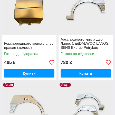
Арка заднього крила Део
Рем.переднього крила Ланос
Ланос (лів)DAEWOO LANOS,
правая (железо)
SENS Вир-во Potrykus
Готово до відправки
Готово до відправки
465
780
₴
₴
Купити
Купити
Акція
Акція