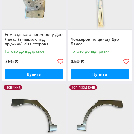
Рем заднього лонжерону Део
Ланас (з чашкою під
Лонжерон по днищу Део
пружину) ліва сторона
Ланос
Готово до відправки
Готово до відправки
795
450
₴
₴
Купити
Купити
Новинка
Топ продажів