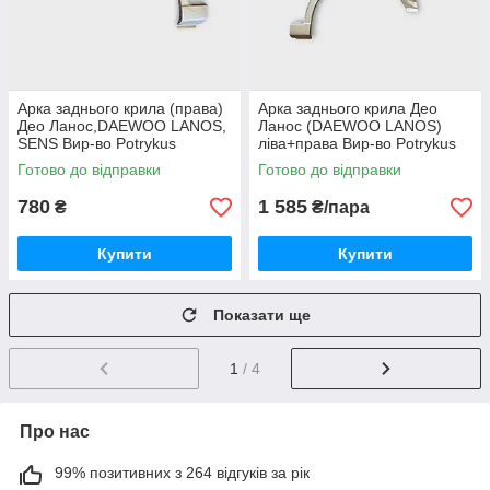
Арка заднього крила (права)
Арка заднього крила Део
Део Ланос,DAEWOO LANOS,
Ланос (DAEWOO LANOS)
SENS Вир-во Potrykus
ліва+права Вир-во Potrykus
Готово до відправки
Готово до відправки
780
1 585
₴
₴/пара
Купити
Купити
Показати ще
1
/ 4
Про нас
99% позитивних з 264 відгуків за рік