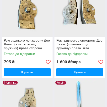
Рем заднього лонжерону Део
Рем заднього лонжерону Део
Ланас (з чашкою під
Ланас (з чашкою під
пружину) права сторона
пружину) права+ліва
Готово до відправки
Готово до відправки
795
1 600
₴
₴/пара
Купити
Купити
Новинка
Акція