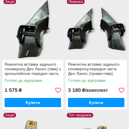
Акція
Новинка
Ремонтна вставка заднього
Ремонтна вставка заднього
лонжерону Део Ланос (ліва) з
лонжерону,передня часть
кронштейном передня часть
Део Ланос (права+ліва)
Готово до відправки
Готово до відправки
1 575
3 180
₴
₴/комплект
Купити
Купити
Акція
Топ продажів