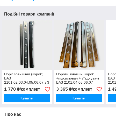
Подібні товари компанії
Поріг зовнішній (короб)
Пороги зовнішні,короб
Поро
ВАЗ
+підсилювач + з"єднувачі
ВАЗ
2101,02,03,04,05,06,07 з 3
ВАЗ 2101,04,05,06,07
2101
частин вир-во Туреччина
(комплект 6 частин)
во У
1 770
3 365
1 4
₴/комплект
₴/комплект
ліва сторона.
товщина 1.2 мм вир-во
Туретчина
Купити
Купити
Про нас