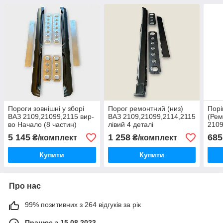
Пороги зовнішні у зборі
Порог ремонтний (низ)
Порі
ВАЗ 2109,21099,2115 вир-
ВАЗ 2109,21099,2114,2115
(Рем
во Начало (8 частин)
лівий 4 деталі
2109
5 145
1 258
685
₴/комплект
₴/комплект
Купити
Купити
Про нас
99% позитивних з 264 відгуків за рік
Працює з 15.08.2023