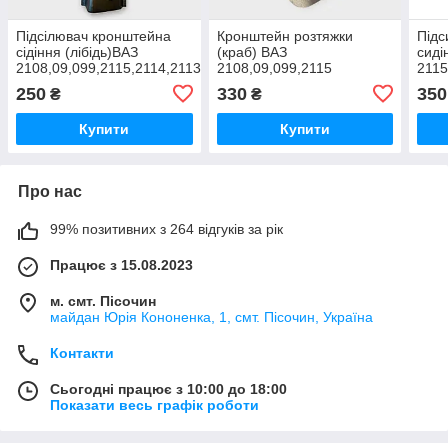
Підсілювач кронштейна
Кронштейн розтяжки
Підс
сідіння (лібідь)ВАЗ
(краб) ВАЗ
сиді
2108,09,099,2115,2114,2113
2108,09,099,2115
2115
прав
250
330
350
₴
₴
Купити
Купити
Про нас
99% позитивних з 264 відгуків за рік
Працює з 15.08.2023
м. смт. Пісочин
майдан Юрія Кононенка, 1, смт. Пісочин, Україна
Контакти
Сьогодні працює з 10:00 до 18:00
Показати весь графік роботи