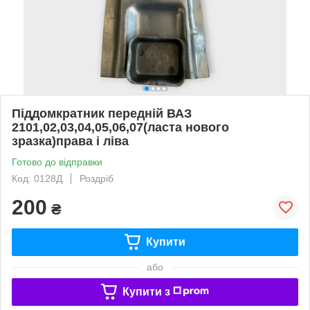
Піддомкратник передній ВАЗ
2101,02,03,04,05,06,07(ласта нового
зразка)права і ліва
Готово до відправки
Код: 0128Д
Роздріб
200
₴
Купити
або
Купити з