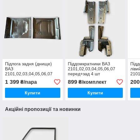
Підлога задня (днище)
Піддомкратники ВАЗ
Підд
ВАЗ
2101,02,03,04,05,06,07
ліви
2101,02,03,04,05,06,07
перед+зад 4 шт
2101
праве+ліве
зраз
1 399
899
200
₴/пара
₴/комплект
Купити
Купити
Акційні пропозиції та новинки