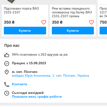
Підсілювач поріга ВАЗ
Рем вставка переднього
Проф
2101-2107
лонжерона під балку ВАЗ
1117
2101-2107 пряма
во У
350
350
750
₴
₴
Купити
Купити
Про нас
99% позитивних з 263 відгуків за рік
Працює з 15.08.2023
м. смт. Пісочин
майдан Юрія Кононенка, 1, смт. Пісочин, Україна
Контакти
Сьогодні вихідний
Показати весь графік роботи