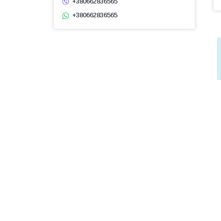
+380662836565
+380662836565