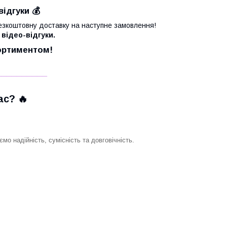
відгуки 💰
езкоштовну доставку на наступне замовлення!
 відео-відгуки.
сортиментом!
__________
с? 🔥
о надійність, сумісність та довговічність.