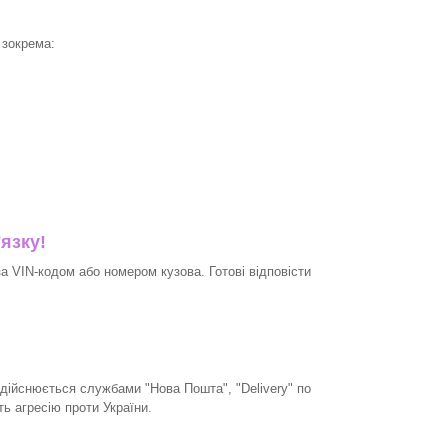
 зокрема:
'язку!
 VIN-кодом або номером кузова. Готові відповісти
дійснюється службами "Нова Пошта", "Delivery" по
ть агресію проти України.