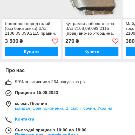
Лонжерон перед.голий
Кут рамки лобового скла
Майд
(без бризговика) ВАЗ
ВАЗ 2108,09,099,2115
трьо
2108,09,099,2115 правий.
(прав) вир-во Угорщина.
2108
Вир-во Тольятті
(тов
3 500
270
380
₴
₴
Купити
Купити
Про нас
99% позитивних з 264 відгуків за рік
Працює з 15.08.2023
м. смт. Пісочин
майдан Юрія Кононенка, 1, смт. Пісочин, Україна
Контакти
Сьогодні працює з 10:00 до 18:00
Показати весь графік роботи