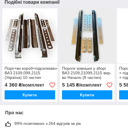
Подібні товари компанії
Поріг+вн.короб+підсилювач+з'єднувач
Пороги зовнішні у зборі
Поро
ВАЗ 2109,099,2115
ВАЗ 2109,21099,2115 вир-
+ пі
(Україна) 10 частин
во Начало (8 частин)
+ пі
2109
4 360
5 145
5 5
₴/комплект
₴/комплект
Купити
Купити
Про нас
99% позитивних з 264 відгуків за рік