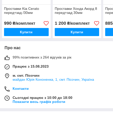
Проставки Kia Cerato
Проставки Хонда Акорд 8
Прос
перед+зад /30мм
перед+зад 30мм
пере
990
1 200
885
₴/комплект
₴/комплект
Купити
Купити
Про нас
99% позитивних з 264 відгуків за рік
Працює з 15.08.2023
м. смт. Пісочин
майдан Юрія Кононенка, 1, смт. Пісочин, Україна
Контакти
Сьогодні працює з 10:00 до 18:00
Показати весь графік роботи