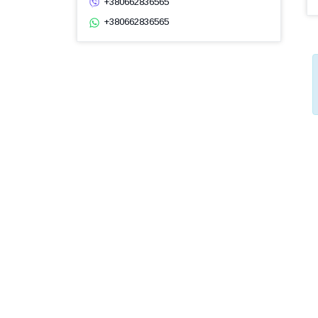
+380662836565
+380662836565