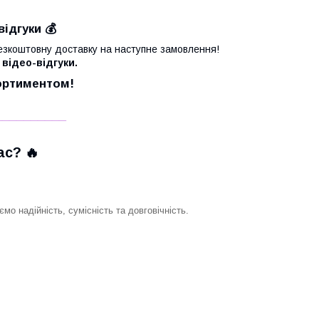
відгуки 💰
езкоштовну доставку на наступне замовлення!
 відео-відгуки.
сортиментом!
__________
с? 🔥
о надійність, сумісність та довговічність.