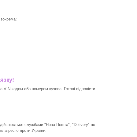
 зокрема:
'язку!
 VIN-кодом або номером кузова. Готові відповісти
дійснюється службами "Нова Пошта", "Delivery" по
ть агресію проти України.