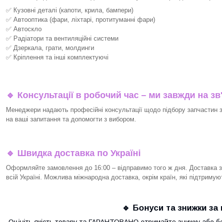
✅ Кузовні деталі (капоти, крила, бампери)
✅ Автооптика (фари, ліхтарі, протитуманні фари)
✅ Автоскло
✅ Радіатори та вентиляційні системи
✅ Дзеркала, грати, молдинги
✅ Кріплення та інші комплектуючі
🔹 Консультації в робочий час – ми завжди на зв
Менеджери надають професійні консультації щодо підбору запчастин за
на ваші запитання та допомогти з вибором.
🔹 Швидка доставка по Україні
Оформляйте замовлення до 16:00 – відправимо того ж дня. Доставка з
всій Україні. Можлива міжнародна доставка, окрім країн, які підтримую
🔹 Бонуси та знижки за 
Оцініть якість товару та ГАРАНТОВАНО отримайте знижку або б