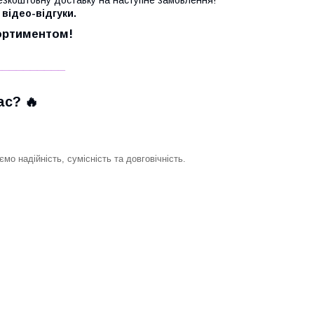
 відео-відгуки.
сортиментом!
__________
с? 🔥
о надійність, сумісність та довговічність.