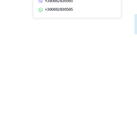
+380662836565
+380662836565