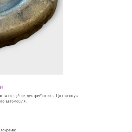
ин
в та офіційних дистриб'юторів. Це гарантує
ого автомобіля.
 зокрема: