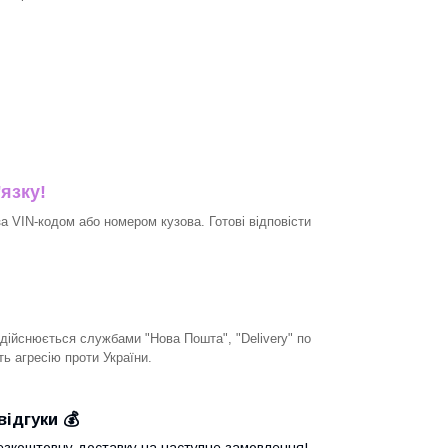
'язку!
 VIN-кодом або номером кузова. Готові відповісти
дійснюється службами "Нова Пошта", "Delivery" по
ть агресію проти України.
відгуки 💰
езкоштовну доставку на наступне замовлення!