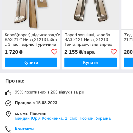
Короб(порог),підсилювач,з'єднувач
Порогі зовнішні, короба
З'єд
ВАЗ 2121Нива,21213Тайга
ВАЗ 2121 Нива, 21213
2121
с 3 част. вир-во Туреччина
Тайга прав+лівий вир-во
прав.сторона.
Туретчина
1 720
2 155
280
₴
₴/пара
Купити
Купити
Про нас
99% позитивних з 263 відгуків за рік
Працює з 15.08.2023
м. смт. Пісочин
майдан Юрія Кононенка, 1, смт. Пісочин, Україна
Контакти