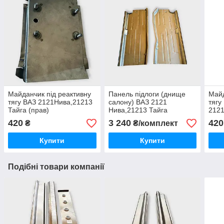
Майданчик під реактивну
Панель підлоги (днище
Майд
тягу ВАЗ 2121Нива,21213
салону) ВАЗ 2121
тягу
Тайга (прав)
Нива,21213 Тайга
2121
(перед+зад)
420
3 240
420
₴
₴/комплект
Купити
Купити
Подібні товари компанії