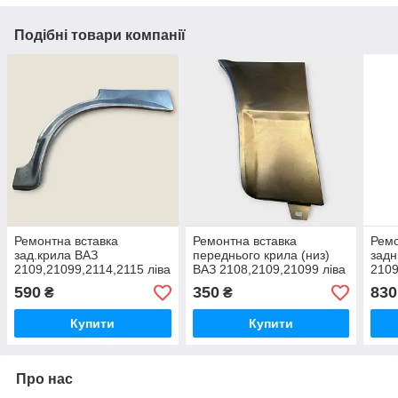
Подібні товари компанії
Ремонтна вставка
Ремонтна вставка
Ремо
зад.крила ВАЗ
переднього крила (низ)
задн
2109,21099,2114,2115 ліва
ВАЗ 2108,2109,21099 ліва
2109
вир-
590
350
830
₴
₴
Купити
Купити
Про нас