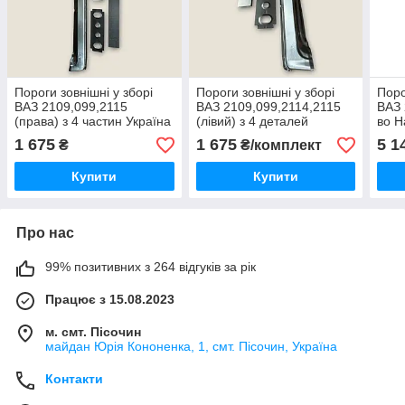
Пороги зовнішні у зборі
Пороги зовнішні у зборі
Поро
ВАЗ 2109,099,2115
ВАЗ 2109,099,2114,2115
ВАЗ 
(права) з 4 частин Україна
(лівий) з 4 деталей
во Н
Україна
1 675
1 675
5 1
₴
₴/комплект
Купити
Купити
Про нас
99% позитивних з 264 відгуків за рік
Працює з 15.08.2023
м. смт. Пісочин
майдан Юрія Кононенка, 1, смт. Пісочин, Україна
Контакти