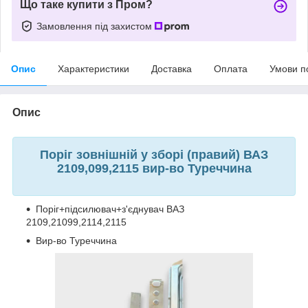
Що таке купити з Пром?
Замовлення під захистом
Опис
Характеристики
Доставка
Оплата
Умови п
Опис
Поріг зовнішній у зборі (правий) ВАЗ
2109,099,2115 вир-во Туреччина
Поріг+підсилювач+з'єднувач ВАЗ
2109,21099,2114,2115
Вир-во Туреччина