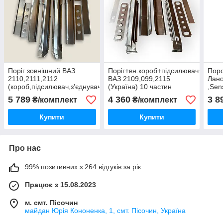
Поріг зовнішний ВАЗ
Поріг+вн.короб+підсилювач+з'єдну
Поро
2110,2111,2112
ВАЗ 2109,099,2115
Лано
(короб,підсилювач,з'єднувач,внутришній
(Україна) 10 частин
,Sen
короб) 10 деталів вир-во
дета
5 789
4 360
3 8
₴/комплект
₴/комплект
Україна
Klok
Купити
Купити
Про нас
99% позитивних з 264 відгуків за рік
Працює з 15.08.2023
м. смт. Пісочин
майдан Юрія Кононенка, 1, смт. Пісочин, Україна