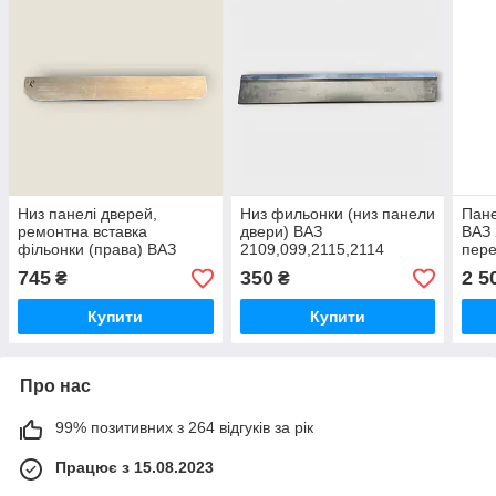
Низ панелі дверей,
Низ фильонки (низ панели
Пане
ремонтна вставка
двери) ВАЗ
ВАЗ 
фільонки (права) ВАЗ
2109,099,2115,2114
пере
2121 Нива 21213, 21214
передня права
Нач
745
350
2 5
₴
₴
Тайга
Купити
Купити
Про нас
99% позитивних з 264 відгуків за рік
Працює з 15.08.2023