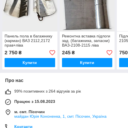
Панель пола в багажнику
Ремонтна вставка підлоги
Підл
(карман) ВАЗ 2112,2172
зад. (багажника, запаски)
2105
прав+ліва
ВАЗ-2108-2115 ліва
2 750
245
750
₴
₴
Купити
Купити
Про нас
99% позитивних з 264 відгуків за рік
Працює з 15.08.2023
м. смт. Пісочин
майдан Юрія Кононенка, 1, смт. Пісочин, Україна
Контакти