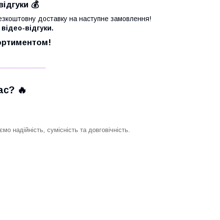
відгуки 💰
езкоштовну доставку на наступне замовлення!
 відео-відгуки.
сортиментом!
__________
с? 🔥
о надійність, сумісність та довговічність.