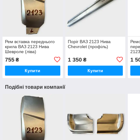
Рем вставка переднього
Поріг ВАЗ 2123 Нива
Ремо
крила ВАЗ 2123 Нива
Chevrolet (профіль)
пере
Шевроле (ліва)
212
прав
755
1 350
1 5
₴
₴
Купити
Купити
Подібні товари компанії