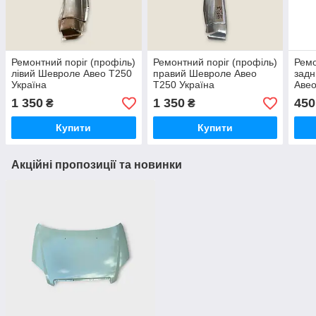
Ремонтний поріг (профіль)
Ремонтний поріг (профіль)
Ремо
лівий Шевроле Авео T250
правий Шевроле Авео
задн
Україна
Т250 Україна
Авео
1 350
1 350
450
₴
₴
Купити
Купити
Акційні пропозиції та новинки