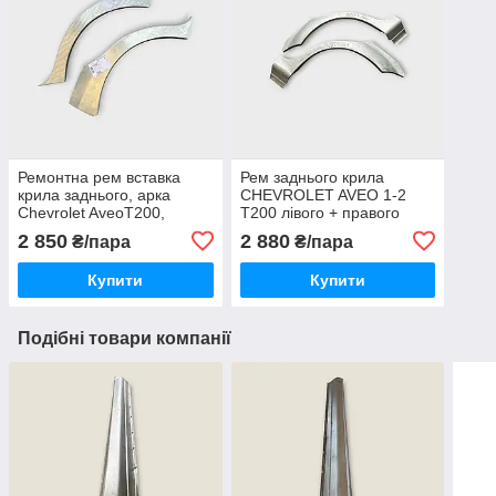
Ремонтна рем вставка
Рем заднього крила
крила заднього, арка
CHEVROLET AVEO 1-2
Chevrolet AveoT200,
Т200 лівого + правого
Chevrolet Aveo
(Седан) вир-во Україна
2 850
2 880
₴/пара
₴/пара
Т200хетчбек
Купити
Купити
Подібні товари компанії