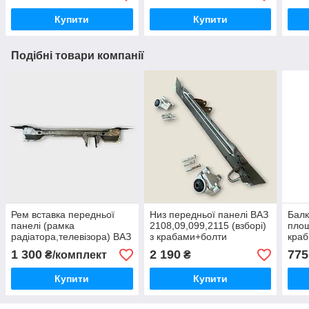
Купити
Купити
Подібні товари компанії
Рем вставка передньої
Низ передньої панелі ВАЗ
Балк
панелі (рамка
2108,09,099,2115 (взборі)
площ
радіатора,телевізора) ВАЗ
з крабами+болти
краб
2108,09,099,2115 ( 2 часті)
(рам
1 300
2 190
775
₴/комплект
₴
2108
Купити
Купити