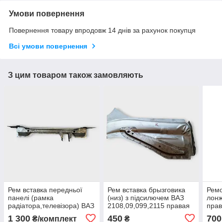
Умови повернення
Повернення товару впродовж 14 днів за рахунок покупця
Всі умови повернення
З цим товаром також замовляють
Рем вставка передньої
Рем вставка брызговика
Ремо
панелі (рамка
(низ) з підсилючем ВАЗ
лонж
радіатора,телевізора) ВАЗ
2108,09,099,2115 правая
прав
2108,09,099,2115 ( 2 часті)
ВАЗ-
1 300
450
700
₴/комплект
₴