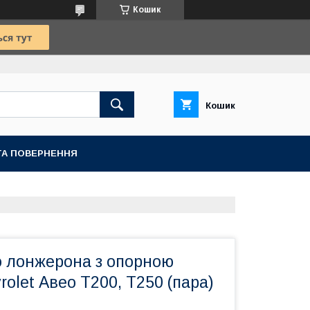
Кошик
Кошик
ТА ПОВЕРНЕННЯ
о лонжерона з опорною
olet Авео Т200, Т250 (пара)