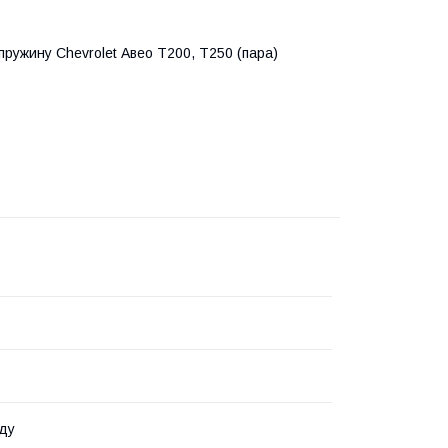
ружину Chevrolet Авео Т200, Т250 (пара)
ду