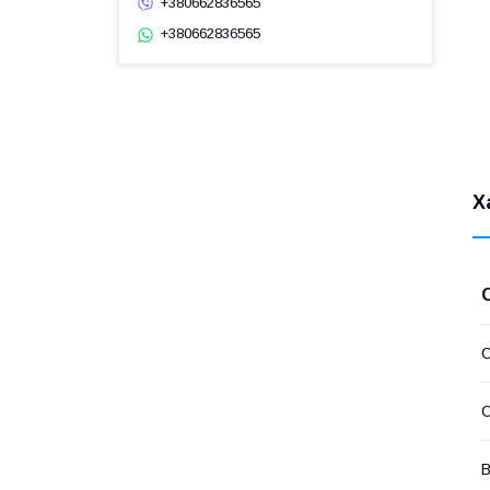
+380662836565
+380662836565
Х
С
С
В