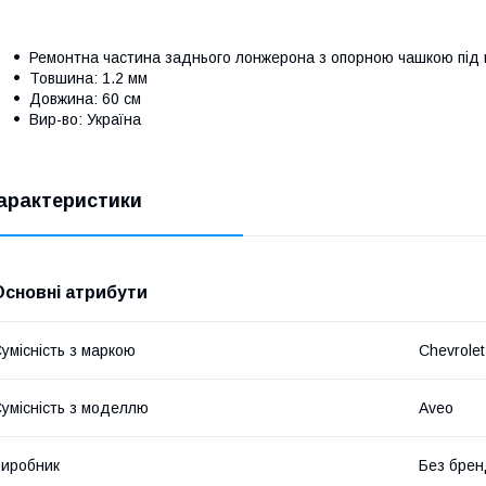
Ремонтна частина заднього лонжерона з опорною чашкою під п
Товшина: 1.2 мм
Довжина: 60 см
Вир-во: Україна
арактеристики
Основні атрибути
умісність з маркою
Chevrolet
умісність з моделлю
Aveo
иробник
Без брен