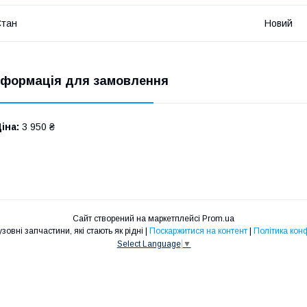
Стан
Новий
нформація для замовлення
іна:
3 950 ₴
Сайт створений на маркетплейсі
Prom.ua
Кузов Топ - кузовні запчастини, які стають як рідні |
Поскаржитися на контент
|
Політика кон
Select Language
▼