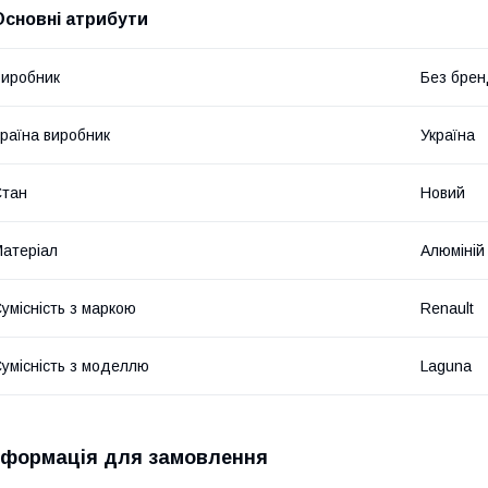
Основні атрибути
иробник
Без брен
раїна виробник
Україна
Стан
Новий
атеріал
Алюміній
умісність з маркою
Renault
умісність з моделлю
Laguna
нформація для замовлення