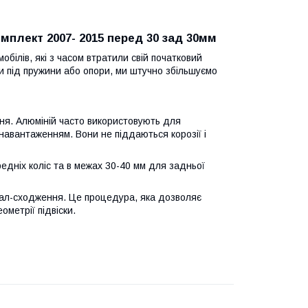
омплект 2007- 2015 перед 30 зад 30мм
білів, які з часом втратили свій початковий
и під пружини або опори, ми штучно збільшуємо
ння. Алюміній часто використовують для
навантаженням. Вони не піддаються корозії і
едніх коліс та в межах 30-40 мм для задньої
вал-сходження. Це процедура, яка дозволяє
ометрії підвіски.