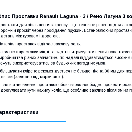
Опис Проставки Renault Laguna - 3 / Рено Лагуна 3 к
роставки для збільшення кліренсу – це технічне рішення для автомо
орожній просвіт через просідання пружин. Встановлюючи проставк
ідстань між кузовом і дорогою.
атеріал проставок відіграє важливу роль.
люмінієві проставки міцні та здатні витримувати великі навантаже
иробництва різних запчастин, які надалі піддаватимуться високим 
ожуть використовуватись за будь-яких погодних умов.
більшувати кліренс рекомендується не більше ніж на 30 мм для пер
ідвіски (залежно від марки авто).
ісля встановлення проставок обов’язково необхідно провести роз
ідрегулювати кути нахилу коліс, що особливо важливо після зміни ге
арактеристики