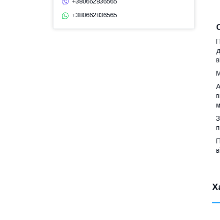
+380662836565
+380662836565
П
д
в
М
А
в
м
З
п
П
в
Х